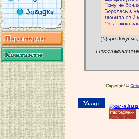
Тому не боялас
Боролась з не
Любила свій к
Ось такою за
(Щиро дякуємо,
і прославлятимеш
Copyright ©
Спі