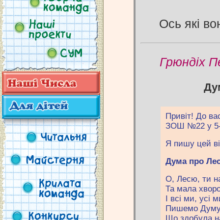
Ось які во
Грюндіх П
Ду
Привіт! До ва
ЗОШ №22 у 5-В
Я пишу цей ві
Дума про Ле
О, Лесю, ти н
Та мала хворо
І всі ми, усі 
Пишемо Думу
Що здобула н